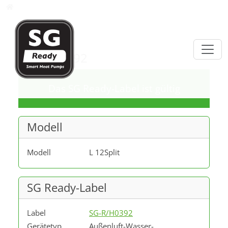
Direkt zur Hauptnavigation springen
Direkt zum Inhalt springen
Datenbank
SG-R/H0392
Das SG Ready-Label ist gültig
Modell
Modell
L 12Split
SG Ready-Label
Label
SG-R/H0392
Gerätetyp
Außenluft-Wasser-