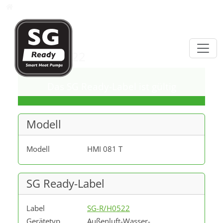
Direkt zur Hauptnavigation springen
Direkt zum Inhalt springen
Datenbank
SG-R/H0522
Das SG Ready-Label ist gültig
Modell
Modell
HMI 081 T
SG Ready-Label
Label
SG-R/H0522
Gerätetyp
Außenluft-Wasser-