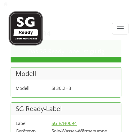
Direkt zur Hauptnavigation springen
Direkt zum Inhalt springen
Datenbank
SG-R/H0094
Das SG Ready-Label ist gültig
Modell
Modell
SI 30.2H3
SG Ready-Label
Label
SG-R/H0094
Gerätetyp
Sole-Wasser-Wärmepumpe