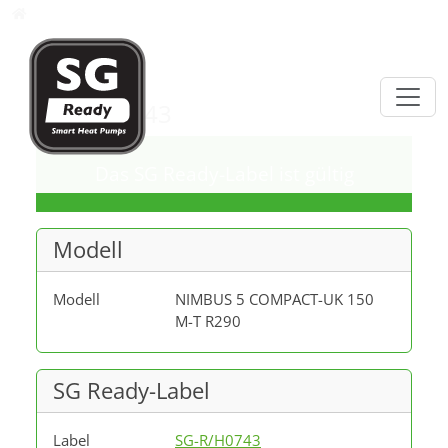
Direkt zur Hauptnavigation springen
Direkt zum Inhalt springen
Datenbank
SG-R/H0743
Das SG Ready-Label ist gültig
Modell
Modell
NIMBUS 5 COMPACT-UK 150
M-T R290
SG Ready-Label
Label
SG-R/H0743