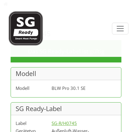
Direkt zur Hauptnavigation springen
Direkt zum Inhalt springen
Datenbank
SG-R/H0745
Das SG Ready-Label ist gültig
Modell
Modell
BLW Pro 30.1 SE
SG Ready-Label
Label
SG-R/H0745
Gerätetyp
Außenluft-Wasser-