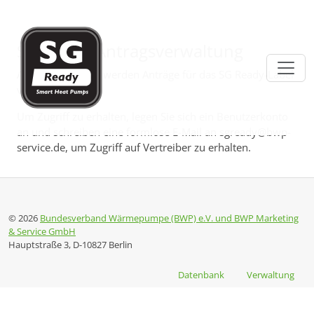
Direkt zur Hauptnavigation springen
Direkt zum Inhalt springen
SG Ready-Antragsverwaltung
Auf der Plattform werden Anträge für das SG Ready-Label
verwaltet.
Um Zugriff zu erhalten, legen Sie sich ein Benutzerkonto
an und schreiben eine formlose E-Mail an sgready@bwp-
service.de, um Zugriff auf Vertreiber zu erhalten.
© 2026
Bundesverband Wärmepumpe (BWP) e.V. und BWP Marketing
& Service GmbH
Hauptstraße 3, D-10827 Berlin
Datenbank
Verwaltung